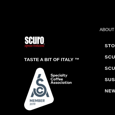
ABOUT
STO
SCU
TASTE A BIT OF ITALY ™
SCU
SUS
NE