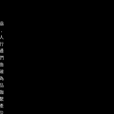
協
，
人
行
通
們
曲
確
為
品
咖
繫
產
位