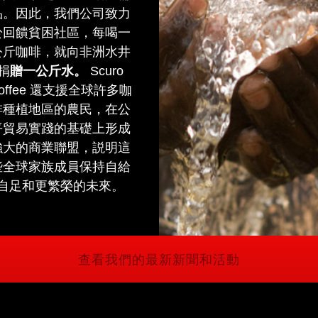
品。因此，我們公司致力
於回饋貧困社區，每喝一
公斤咖啡，就向非洲水井
捐
贈一公斤水。
Scuro
offee 還支援全球許多咖
啡種植地區的農民，在公
平貿易實踐的基礎上形成
強大的商業聯盟，説明這
些全球家族成員保持自給
自足和更繁榮的未來。
查看我們的最新新聞和活動